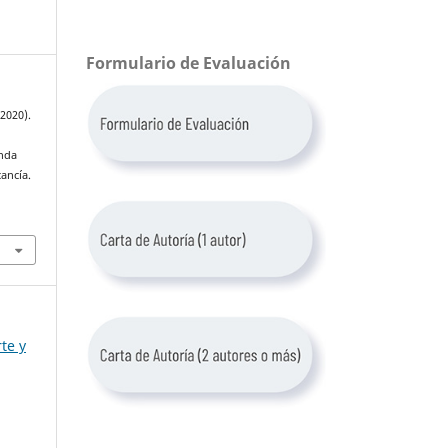
Formulario de Evaluación
2020).
nda
ancía.
te y