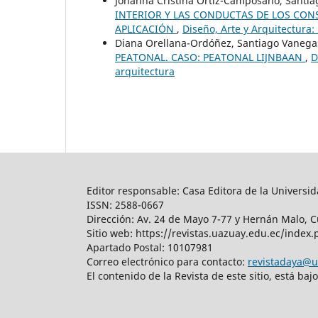
Johanna Cristina Ortiz-Camposano, Santi
INTERIOR Y LAS CONDUCTAS DE LOS CO
APLICACIÓN
,
Diseño, Arte y Arquitectura:
Diana Orellana-Ordóñez, Santiago Vaneg
PEATONAL. CASO: PEATONAL LIJNBAAN
,
D
arquitectura
Editor responsable: Casa Editora de la Universid
ISSN: 2588-0667
Dirección: Av. 24 de Mayo 7-77 y Hernán Malo, 
Sitio web: https://revistas.uazuay.edu.ec/index
Apartado Postal: 10107981
Correo electrónico para contacto:
revistadaya@u
El contenido de la Revista de este sitio, está 