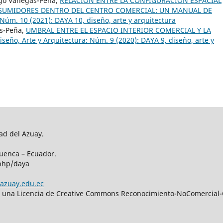
ago Vanegas-Peña,
RELACIÓN ENTRE LA CONFIGURACIÓN ESPACIAL
NSUMIDORES DENTRO DEL CENTRO COMERCIAL: UN MANUAL DE
 Núm. 10 (2021): DAYA 10, diseño, arte y arquitectura
as-Peña,
UMBRAL ENTRE EL ESPACIO INTERIOR COMERCIAL Y LA
iseño, Arte y Arquitectura: Núm. 9 (2020): DAYA 9, diseño, arte y
ad del Azuay.
Cuenca – Ecuador.
.php/daya
azuay.edu.ec
bajo una Licencia de Creative Commons Reconocimiento-NoComercial-