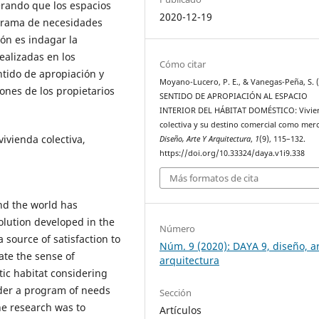
erando que los espacios
2020-12-19
ograma de necesidades
ión es indagar la
ealizadas en los
Cómo citar
tido de apropiación y
Moyano-Lucero, P. E., & Vanegas-Peña, S. (
ones de los propietarios
SENTIDO DE APROPIACIÓN AL ESPACIO
INTERIOR DEL HÁBITAT DOMÉSTICO: Vivie
colectiva y su destino comercial como merc
vivienda colectiva,
Diseño, Arte Y Arquitectura
,
1
(9), 115–132.
https://doi.org/10.33324/daya.v1i9.338
Más formatos de cita
nd the world has
lution developed in the
Número
a source of satisfaction to
Núm. 9 (2020): DAYA 9, diseño, ar
gate the sense of
arquitectura
tic habitat considering
nder a program of needs
Sección
he research was to
Artículos